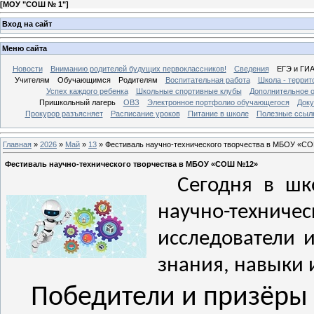
[
МОУ "СОШ № 1"
]
Вход на сайт
Меню сайта
Новости
Вниманию родителей будущих первоклассников!
Сведения
ЕГЭ и ГИ
Учителям
Обучающимся
Родителям
Воспитательная работа
Школа - террит
Успех каждого ребенка
Школьные спортивные клубы
Дополнительное 
Пришкольный лагерь
ОВЗ
Электронное портфолио обучающегося
Док
Прокурор разъясняет
Расписание уроков
Питание в школе
Полезные ссыл
Главная
»
2026
»
Май
»
13
» Фестиваль научно-технического творчества в МБОУ «
Фестиваль научно-технического творчества в МБОУ «СОШ №12»
Сегодня в шк
научно-техн
исследователи 
знания, навыки 
Победители и призёры 