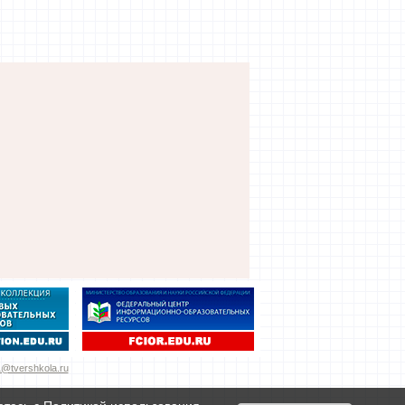
@tvershkola.ru