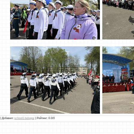
 |
Добавил
:
school1-bologoe
|
Рейтинг
:
0.0
/
0