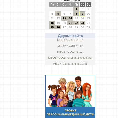
«
Май 2026
»
Пн
Вт
Ср
Чт
Пт
Сб
Вс
1
2
3
4
5
6
7
8
9
10
11
12
13
14
15
16
17
18
19
20
21
22
23
24
25
26
27
28
29
30
31
Друзья сайта
МБОУ "СОШ № 10"
МБОУ "СОШ № 11"
МБОУ "СОШ № 12"
МБОУ "СОШ № 15 п. Березайка"
МБОУ "Спеховская СОШ"