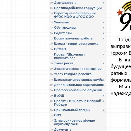
Деятельность
Противодействие коррупции
Переход на обновлённые
ФГОС НОО и ФГОС ООО
Учителям
Обучающимся
Родителям
Воспитательная работа
Горд
Школа - территория успеха
выправк
ВСОКО
героям 
Проект "Школьная
инициатива"
В ка
Точка роста
будущее
Экологическое просвещение
ратных
Успех каждого ребенка
формаль
Школьные спортивные клубы
Дополнительное образование
Мы г
Профессиональное обучение
надежда
ВсОШ
Проекты к 80-летию Великой
Победы
Пришкольный лагерь
ОВЗ
Электронное портфолио
обучающегося
Документы