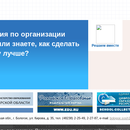
ия по организации
ли знаете, как сделать
Решаем вместе
 лучше?
я обл., г. Бологое, ул. Кирова, д. 35, тел. (48238) 2-25-49, 2-27-87, e-mail:
bologoe.sosh1
Политика организации в отношении обработки персональных данных.