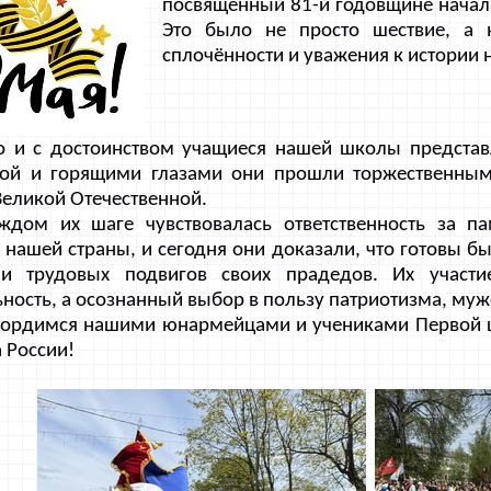
посвящённый 81-й годовщине начал
Это было не просто шествие, а 
сплочённости и уважения к истории 
о и с достоинством учащиеся нашей школы представ
ой и горящими глазами они прошли торжественным
Великой Отечественной.
ждом их шаге чувствовалась ответственность за п
 нашей страны, и сегодня они доказали, что готовы 
 и трудовых подвигов своих прадедов. Их участ
ность, а осознанный выбор в пользу патриотизма, муже
ордимся нашими юнармейцами и учениками Первой 
 России!