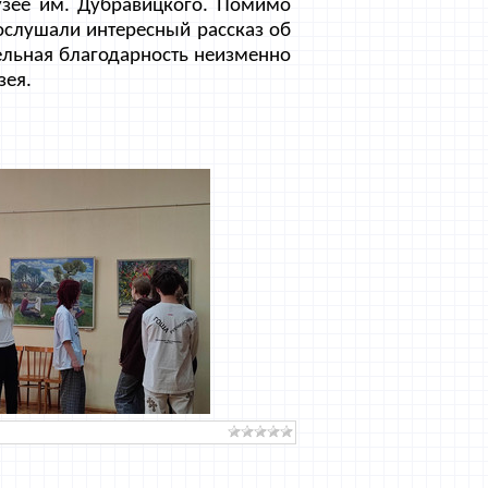
узее им. Дубравицкого. Помимо
ослушали интересный рассказ об
дельная благодарность неизменно
зея.