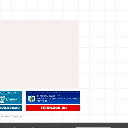
@tvershkola.ru