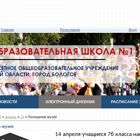
Главная
Регистрация
Вход
НОВОСТИ
ЭЛЕКТРОННЫЙ ДНЕВНИК
РАСПИСАНИЕ 
5
»
Апрель
»
14
» Посещение музея
 музея
14 апреля учащиеся 7б класса 