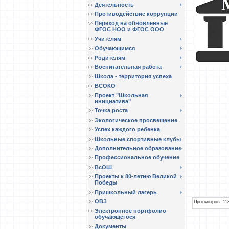
Деятельность
Противодействие коррупции
Переход на обновлённые
ФГОС НОО и ФГОС ООО
Учителям
Обучающимся
Родителям
Воспитательная работа
Школа - территория успеха
ВСОКО
Проект "Школьная
инициатива"
Точка роста
Экологическое просвещение
Успех каждого ребенка
Школьные спортивные клубы
Дополнительное образование
Профессиональное обучение
ВсОШ
Проекты к 80-летию Великой
Победы
Пришкольный лагерь
ОВЗ
Просмотров
: 11
Электронное портфолио
обучающегося
Документы