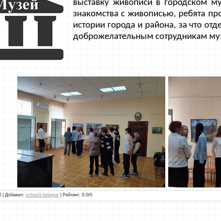
выставку живописи в городском м
знакомства с живописью, ребята пр
истории города и района, за что от
доброжелательным сотрудникам му
3 |
Добавил
:
school1-bologoe
|
Рейтинг
:
0.0
/
0