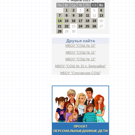
«
Апрель 2025
»
Пн
Вт
Ср
Чт
Пт
Сб
Вс
1
2
3
4
5
6
7
8
9
10
11
12
13
14
15
16
17
18
19
20
21
22
23
24
25
26
27
28
29
30
Друзья сайта
МБОУ "СОШ № 10"
МБОУ "СОШ № 11"
МБОУ "СОШ № 12"
МБОУ "СОШ № 15 п. Березайка"
МБОУ "Спеховская СОШ"