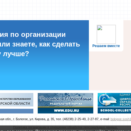
ия по организации
ли знаете, как сделать
Решаем вместе
 лучше?
я обл., г. Бологое, ул. Кирова, д. 35, тел. (48238) 2-25-49, 2-27-87, e-mail:
bologoe.sosh1
Политика организации в отношении обработки персональных данных.